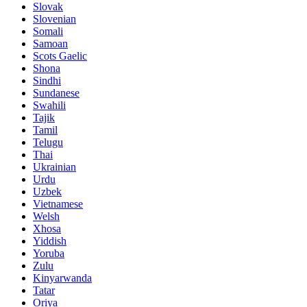
Slovak
Slovenian
Somali
Samoan
Scots Gaelic
Shona
Sindhi
Sundanese
Swahili
Tajik
Tamil
Telugu
Thai
Ukrainian
Urdu
Uzbek
Vietnamese
Welsh
Xhosa
Yiddish
Yoruba
Zulu
Kinyarwanda
Tatar
Oriya