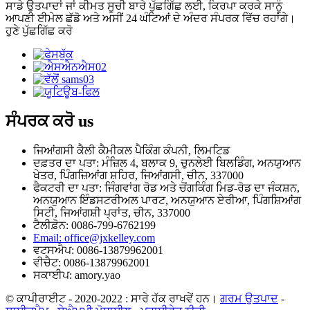
ਸਾਡੇ ਉਤਪਾਦਾਂ ਜਾਂ ਕੀਮਤ ਸੂਚੀ ਬਾਰੇ ਪੁੱਛਗਿੱਛ ਲਈ, ਕਿਰਪਾ ਕਰਕੇ ਸਾਨੂੰ
ਆਪਣੀ ਈਮੇਲ ਛੱਡੋ ਅਤੇ ਅਸੀਂ 24 ਘੰਟਿਆਂ ਦੇ ਅੰਦਰ ਸੰਪਰਕ ਵਿੱਚ ਰਹਾਂਗੇ।
ਹੁਣੇ ਪੁੱਛਗਿੱਛ ਕਰੋ
ਸੰਪਰਕ ਕਰੋ
us
ਜਿਆਂਗਸੀ ਕੈਲੀ ਕੈਮੀਕਲ ਪੈਕਿੰਗ ਕੰਪਨੀ, ਲਿਮਟਿਡ
ਦਫ਼ਤਰ ਦਾ ਪਤਾ: ਮੰਜ਼ਿਲ 4, ਬਲਾਕ 9, ਚੁਨਲੇਈ ਬਿਲਡਿੰਗ, ਅਨਯੁਆਨ
ਖੇਤਰ, ਪਿੰਗਜ਼ਿਆਂਗ ਸ਼ਹਿਰ, ਜਿਆਂਗਸੀ, ਚੀਨ, 337000
ਫੈਕਟਰੀ ਦਾ ਪਤਾ: ਜਿੰਗਵਾਂਗ ਰੋਡ ਅਤੇ ਚੋਂਗਕਿੰਗ ਮਿਡ-ਰੋਡ ਦਾ ਜੰਕਸ਼ਨ,
ਅਨਯੁਆਨ ਇੰਡਸਟਰੀਅਲ ਪਾਰਟ, ਅਨਯੁਆਨ ਏਰੀਆ, ਪਿੰਗਸ਼ਿਆਂਗ
ਸਿਟੀ, ਜਿਆਂਗਸ਼ੀ ਪ੍ਰਾਂਤ, ਚੀਨ, 337000
ਟੈਲੀਫ਼ੋਨ: 0086-799-6762199
Email: office@jxkelley.com
ਵਟਸਐਪ: 0086-13879962001
ਵੀਚੈਟ: 0086-13879962001
ਸਕਾਈਪ: amory.yao
© ਕਾਪੀਰਾਈਟ - 2020-2022 : ਸਾਰੇ ਹੱਕ ਰਾਖਵੇਂ ਹਨ।
ਗਰਮ ਉਤਪਾਦ
-