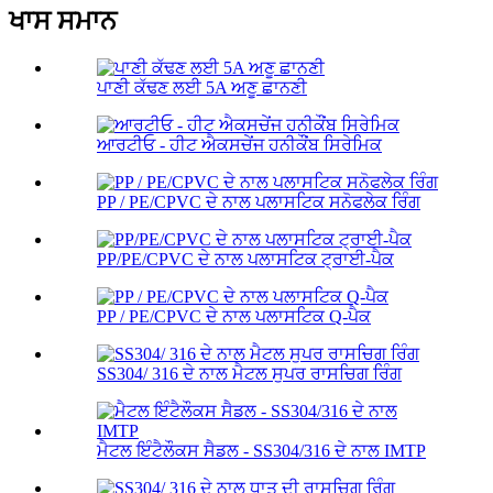
ਖਾਸ ਸਮਾਨ
ਪਾਣੀ ਕੱਢਣ ਲਈ 5A ਅਣੂ ਛਾਨਣੀ
ਆਰਟੀਓ - ਹੀਟ ਐਕਸਚੇਂਜ ਹਨੀਕੌਂਬ ਸਿਰੇਮਿਕ
PP / PE/CPVC ਦੇ ਨਾਲ ਪਲਾਸਟਿਕ ਸਨੋਫਲੇਕ ਰਿੰਗ
PP/PE/CPVC ਦੇ ਨਾਲ ਪਲਾਸਟਿਕ ਟ੍ਰਾਈ-ਪੈਕ
PP / PE/CPVC ਦੇ ਨਾਲ ਪਲਾਸਟਿਕ Q-ਪੈਕ
SS304/ 316 ਦੇ ਨਾਲ ਮੈਟਲ ਸੁਪਰ ਰਾਸਚਿਗ ਰਿੰਗ
ਮੈਟਲ ਇੰਟੈਲੌਕਸ ਸੈਡਲ - SS304/316 ਦੇ ਨਾਲ IMTP