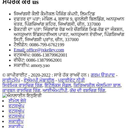
ਸੰਪਰਕ ਕਰੋ
us
ਜਿਆਂਗਸੀ ਕੈਲੀ ਕੈਮੀਕਲ ਪੈਕਿੰਗ ਕੰਪਨੀ, ਲਿਮਟਿਡ
ਦਫ਼ਤਰ ਦਾ ਪਤਾ: ਮੰਜ਼ਿਲ 4, ਬਲਾਕ 9, ਚੁਨਲੇਈ ਬਿਲਡਿੰਗ, ਅਨਯੁਆਨ
ਖੇਤਰ, ਪਿੰਗਜ਼ਿਆਂਗ ਸ਼ਹਿਰ, ਜਿਆਂਗਸੀ, ਚੀਨ, 337000
ਫੈਕਟਰੀ ਦਾ ਪਤਾ: ਜਿੰਗਵਾਂਗ ਰੋਡ ਅਤੇ ਚੋਂਗਕਿੰਗ ਮਿਡ-ਰੋਡ ਦਾ ਜੰਕਸ਼ਨ,
ਅਨਯੁਆਨ ਇੰਡਸਟਰੀਅਲ ਪਾਰਟ, ਅਨਯੁਆਨ ਏਰੀਆ, ਪਿੰਗਸ਼ਿਆਂਗ
ਸਿਟੀ, ਜਿਆਂਗਸ਼ੀ ਪ੍ਰਾਂਤ, ਚੀਨ, 337000
ਟੈਲੀਫ਼ੋਨ: 0086-799-6762199
Email: office@jxkelley.com
ਵਟਸਐਪ: 0086-13879962001
ਵੀਚੈਟ: 0086-13879962001
ਸਕਾਈਪ: amory.yao
© ਕਾਪੀਰਾਈਟ - 2020-2022 : ਸਾਰੇ ਹੱਕ ਰਾਖਵੇਂ ਹਨ।
ਗਰਮ ਉਤਪਾਦ
-
ਸਾਈਟਮੈਪ
-
ਏਐਮਪੀ ਮੋਬਾਈਲ
-
ਪਰਾਈਵੇਟ ਨੀਤੀ
ਸਿਰੇਮਿਕ ਰਾਸਚਿਗ ਰਿੰਗ
,
ਇੰਟੈਲੌਕਸ ਸੈਡਲ
,
ਕਿਰਿਆਸ਼ੀਲ ਐਲੂਮਿਨਾ ਬਾਲ
,
ਕਾਰਬਨ ਰਾਸਚਿਗ ਰਿੰਗ
,
ਆਈਐਮਟੀਪੀ
,
ਕੱਚ ਦੀ ਰਸ਼ਚਿਗ ਰਿੰਗ
,
ਈਮੇਲ ਭੇਜੋ
ਵਟਸਐਪ
ਵਟਸਐਪ
ਵਟਸਐਪ
ਸਕਾਈਪ
ਸਕਾਈਪ