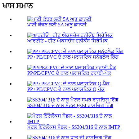
ਖਾਸ ਸਮਾਨ
ਪਾਣੀ ਕੱਢਣ ਲਈ 5A ਅਣੂ ਛਾਨਣੀ
ਆਰਟੀਓ - ਹੀਟ ਐਕਸਚੇਂਜ ਹਨੀਕੌਂਬ ਸਿਰੇਮਿਕ
PP / PE/CPVC ਦੇ ਨਾਲ ਪਲਾਸਟਿਕ ਸਨੋਫਲੇਕ ਰਿੰਗ
PP/PE/CPVC ਦੇ ਨਾਲ ਪਲਾਸਟਿਕ ਟ੍ਰਾਈ-ਪੈਕ
PP / PE/CPVC ਦੇ ਨਾਲ ਪਲਾਸਟਿਕ Q-ਪੈਕ
SS304/ 316 ਦੇ ਨਾਲ ਮੈਟਲ ਸੁਪਰ ਰਾਸਚਿਗ ਰਿੰਗ
ਮੈਟਲ ਇੰਟੈਲੌਕਸ ਸੈਡਲ - SS304/316 ਦੇ ਨਾਲ IMTP